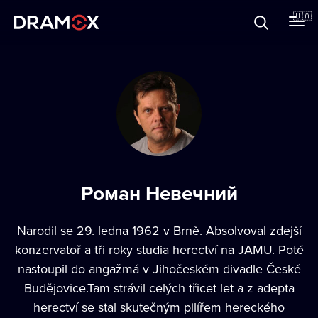
Прo Dramox
🇺🇦
Cертифікати
Зареєструватися
Роман Невечний
Narodil se 29. ledna 1962 v Brně. Absolvoval zdejší
konzervatoř a tři roky studia herectví na JAMU. Poté
nastoupil do angažmá v Jihočeském divadle České
Budějovice.Tam strávil celých třicet let a z adepta
herectví se stal skutečným pilířem hereckého