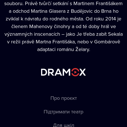
souboru. Právě tvůrčí setkání s Martinem Františákem
a odchod Martina Glasera z Budějovic do Brna ho
zviklal k návratu do rodného města. Od roku 2014 je
členem Mahenovy činohry a od té doby hrál ve
významných inscenacích – jako Je třeba zabít Sekala
v režii právě Martna Františáka, nebo v Gombárově
adaptaci románu Želary.
Про проєкт
Підтримати театр
Для шкіл