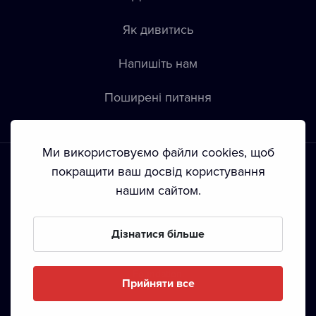
Як дивитись
Напишіть нам
Пoширені питання
Ми використовуємо файли cookies, щоб
покращити ваш досвід користування
нашим сайтом.
Положення й умови
•
Конфіденційність
•
Автoрські права
Дізнатися більше
З жовтня 2024 Dramox s.r.o є частиною Livesport
Foundation.
Прийняти все
Copyright © 2020-
2026
Dramox