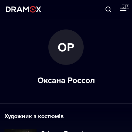
Прo Dramox
🇺🇦
Cертифікати
ОР
Зареєструватися
Оксана Россол
Художник з костюмів