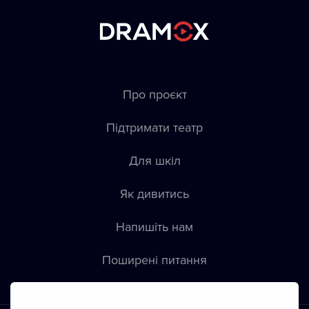
Про проєкт
Підтримати театр
Для шкіл
Як дивитись
Напишіть нам
Пoширені питання