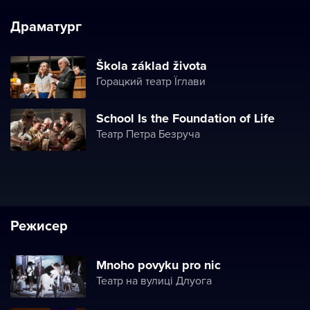
Драматург
Škola základ života
Горацкий театр Їглави
School Is the Foundation of Life
Театр Петра Безруча
Режисер
Mnoho povyku pro nic
Театр на вулиці Длуога