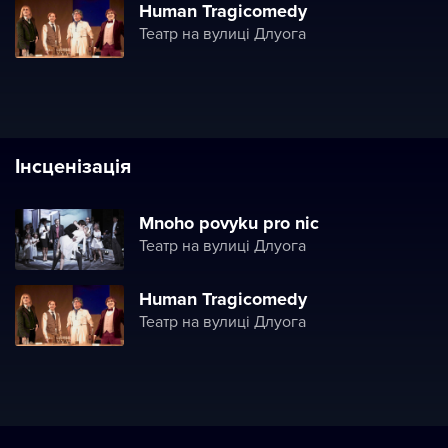
Human Tragicomedy
Театр на вулиці Длуога
Інсценізація
Mnoho povyku pro nic
Театр на вулиці Длуога
Human Tragicomedy
Театр на вулиці Длуога