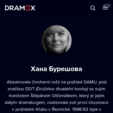
Прo Dramox
🇺🇦
Cертифікати
Зареєструватися
Хана Бурешова
Absolvovala činoherní režii na pražské DAMU, pod
značkou DDT (Družstvo divadelní tvorby) se svým
manželem Štěpánem Otčenáškem, který je jejím
stálým dramaturgem, realizovala své první inscenace
v pražském Klubu v Řeznické. 1988-92 byla v