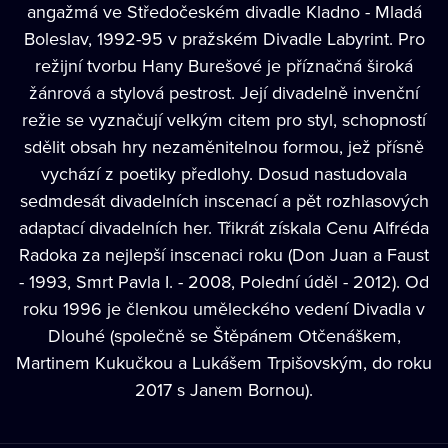
angažmá ve Středočeském divadle Kladno - Mladá
Boleslav, 1992-95 v pražském Divadle Labyrint. Pro
režijní tvorbu Hany Burešové je příznačná široká
žánrová a stylová pestrost. Její divadelně invenční
režie se vyznačují velkým citem pro styl, schopností
sdělit obsah hry nezaměnitelnou formou, jež přísně
vychází z poetiky předlohy. Dosud nastudovala
sedmdesát divadelních inscenací a pět rozhlasových
adaptací divadelních her. Třikrát získala Cenu Alfréda
Radoka za nejlepší inscenaci roku (Don Juan a Faust
- 1993, Smrt Pavla I. - 2008, Polední úděl - 2012). Od
roku 1996 je členkou uměleckého vedení Divadla v
Dlouhé (společně se Štěpánem Otčenáškem,
Martinem Kukučkou a Lukášem Trpišovským, do roku
2017 s Janem Bornou).