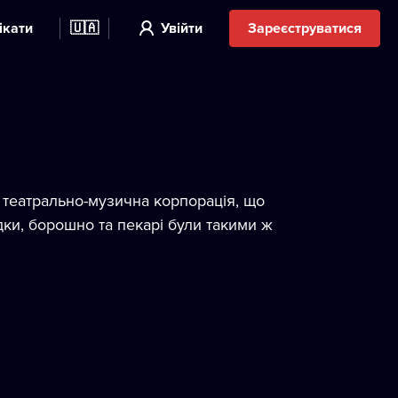
ікати
🇺🇦
Увійти
Зареєструватися
 театрально-музична корпорація, що
дки, борошно та пекарі були такими ж