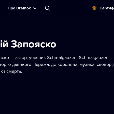
Прo Dramox
Cертиф
ій Запояско
яско — актор, учасник Schmalgauzen. Schmalgauzen —
сторію давнього Парижа, де королева, музика, сковорі
к і смерть.