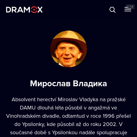
Прo Dramox
🇺🇦
Cертифікати
Зареєструватися
Мирослав Владика
Absolvent herectví Miroslav Vladyka na pražské
DAMU dlouhá léta působil v angažmá ve
Vinohradském divadle, odtamtud v roce 1996 přešel
do Ypsilonky, kde působil až do roku 2002. V
současné době s Ypsilonkou nadále spolupracuje