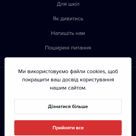
Для шкіл
Як дивитись
Напишіть нам
Пoширені питання
Ми використовуємо файли cookies, щоб
покращити ваш досвід користування
нашим сайтом.
Положення й умови
•
Конфіденційність
•
Автoрські права
Дізнатися більше
З жовтня 2024 Dramox s.r.o є частиною Livesport
Foundation.
Прийняти все