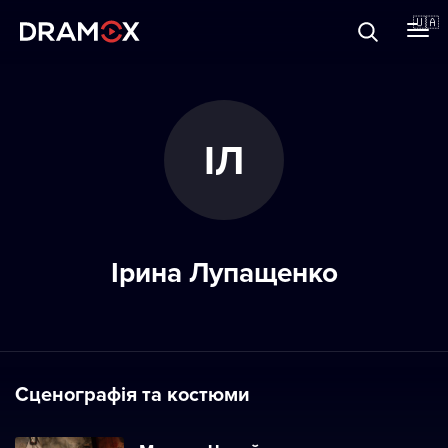
Прo Dramox
🇺🇦
Cертифікати
ІЛ
Зареєструватися
Ірина Лупащенко
Сценографія та костюми