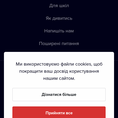
Для шкіл
Як дивитись
Напишіть нам
Пoширені питання
Ми використовуємо файли cookies, щоб
покращити ваш досвід користування
нашим сайтом.
Положення й умови
•
Конфіденційність
•
Автoрські права
Дізнатися більше
З жовтня 2024 Dramox s.r.o є частиною Livesport
Foundation.
Прийняти все