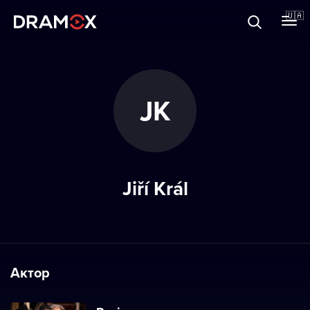
Прo Dramox
🇺🇦
Cертифікати
JK
Зареєструватися
Jiří Král
Актор