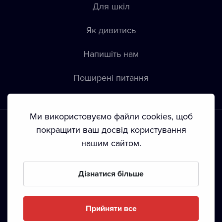
Для шкіл
Як дивитись
Напишіть нам
Пoширені питання
Ми використовуємо файли cookies, щоб
покращити ваш досвід користування
нашим сайтом.
Положення й умови
•
Конфіденційність
•
Автoрські права
Дізнатися більше
З жовтня 2024 Dramox s.r.o є частиною Livesport
Foundation.
Прийняти все