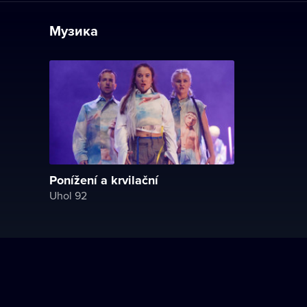
Музика
Ponížení a krvilační
Uhol 92