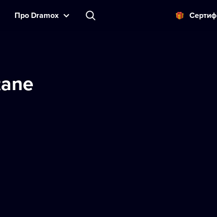
Прo Dramox
Cертиф
tane