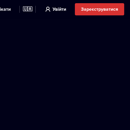
ікати
🇺🇦
Увійти
Зареєструватися