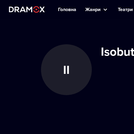
Головна
Жанри
Театри 
Isobu
II