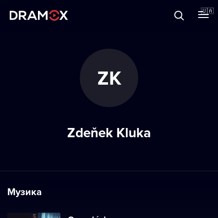
Прo Dramox
🇺🇦
Cертифікати
ZK
Зареєструватися
Zdeňek Kluka
Музика