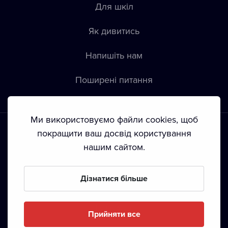
Для шкіл
Як дивитись
Напишіть нам
Пoширені питання
Ми використовуємо файли cookies, щоб
покращити ваш досвід користування
нашим сайтом.
Положення й умови
•
Конфіденційність
•
Автoрські права
Дізнатися більше
З жовтня 2024 Dramox s.r.o є частиною Livesport
Foundation.
Прийняти все