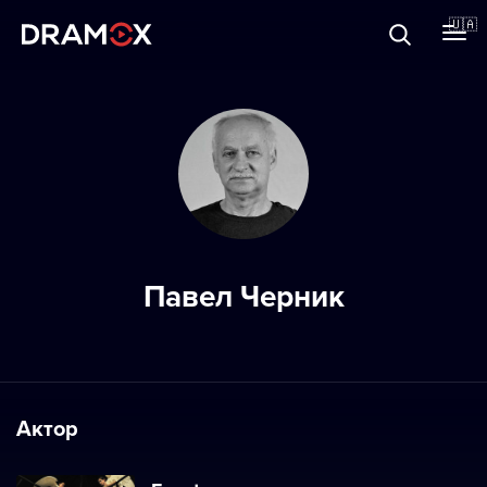
Прo Dramox
🇺🇦
Cертифікати
Зареєструватися
Павел Черник
Актор