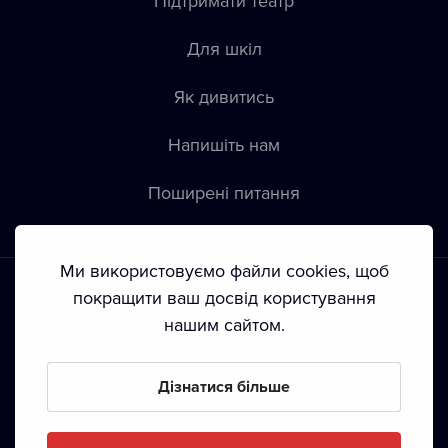
Підтримати театр
Для шкіл
Як дивитись
Напишіть нам
Пoширені питання
Ми використовуємо файли cookies, щоб
покращити ваш досвід користування
нашим сайтом.
Положення й умови
•
Конфіденційність
•
Автoрські права
Дізнатися більше
З жовтня 2024 Dramox s.r.o є частиною Livesport
Foundation.