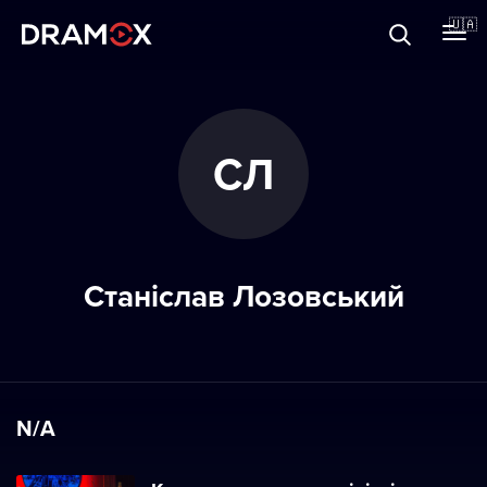
Прo Dramox
🇺🇦
Cертифікати
СЛ
Зареєструватися
Станіслав Лозовський
N/A