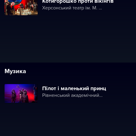
Котигорошко проти вікінгів
Херсонський театр ім. М. Куліша
Музика
Пілот і маленький принц
Рівненський академічний обласний театр ляльок