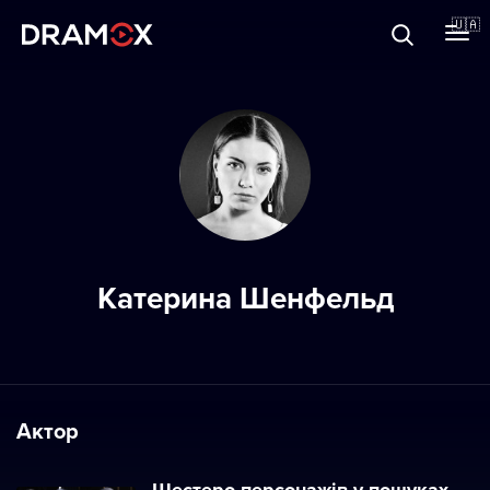
Прo Dramox
🇺🇦
Cертифікати
Зареєструватися
Катерина Шенфельд
Актор