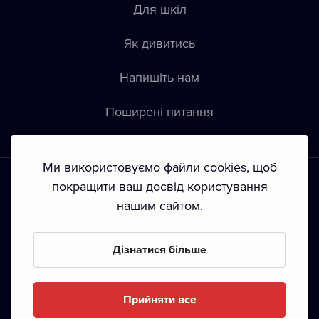
Для шкіл
Як дивитись
Напишіть нам
Пoширені питання
Ми використовуємо файли cookies, щоб
покращити ваш досвід користування
нашим сайтом.
Положення й умови
•
Конфіденційність
•
Автoрські права
Дізнатися більше
З жовтня 2024 Dramox s.r.o є частиною Livesport
Foundation.
Прийняти все