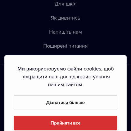
Для шкіл
Як дивитись
Напишіть нам
Пoширені питання
Ми використовуємо файли cookies, щоб
покращити ваш досвід користування
нашим сайтом.
Положення й умови
•
Конфіденційність
•
Автoрські права
Дізнатися більше
З жовтня 2024 Dramox s.r.o є частиною Livesport
Foundation.
Прийняти все