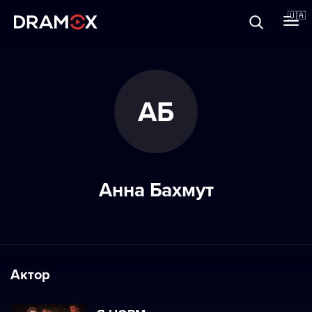
Прo Dramox
🇺🇦
Cертифікати
АБ
Зареєструватися
Анна Бахмут
Актор