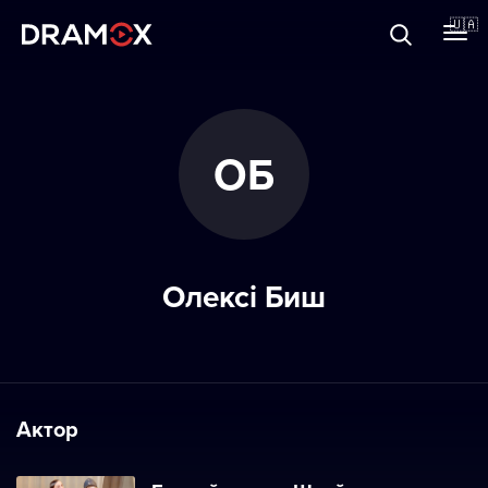
Прo Dramox
🇺🇦
Cертифікати
ОБ
Зареєструватися
Олексі Биш
Актор