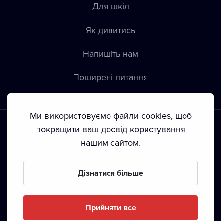
Для шкіл
Як дивитись
Напишіть нам
Пoширені питання
Ми використовуємо файли cookies, щоб
покращити ваш досвід користування
нашим сайтом.
Положення й умови
•
Конфіденційність
•
Автoрські права
Дізнатися більше
З жовтня 2024 Dramox s.r.o є частиною Livesport
Foundation.
Прийняти все