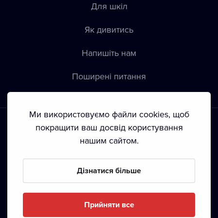
Для шкіл
Як дивитись
Напишіть нам
Пoширені питання
Ми використовуємо файли cookies, щоб
покращити ваш досвід користування
нашим сайтом.
Положення й умови
•
Конфіденційність
•
Автoрські права
Дізнатися більше
З жовтня 2024 Dramox s.r.o є частиною Livesport
Foundation.
Прийняти все