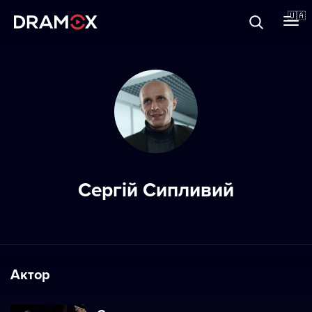
Прo Dramox
🇺🇦
Cертифікати
Зареєструватися
Сергій Сипливий
Актор