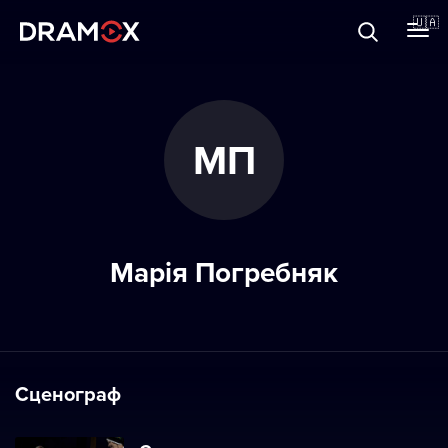
Прo Dramox
🇺🇦
Cертифікати
МП
Зареєструватися
Марія Погребняк
Сценограф