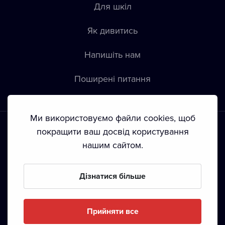
Для шкіл
Як дивитись
Напишіть нам
Пoширені питання
Ми використовуємо файли cookies, щоб
покращити ваш досвід користування
нашим сайтом.
Положення й умови
•
Конфіденційність
•
Автoрські права
Дізнатися більше
З жовтня 2024 Dramox s.r.o є частиною Livesport
Foundation.
Прийняти все