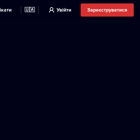
ікати
🇺🇦
Увійти
Зареєструватися