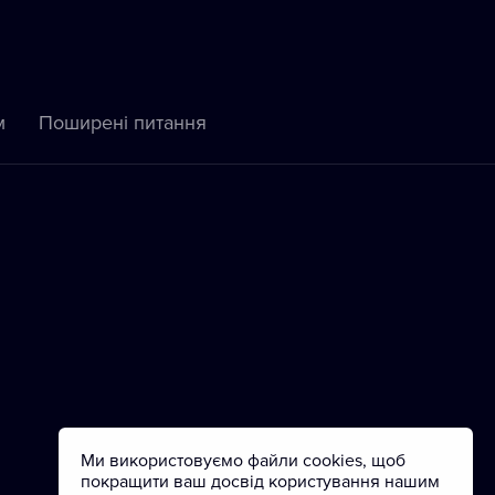
м
Пoширені питання
Ми використовуємо файли cookies, щоб
покращити ваш досвід користування нашим