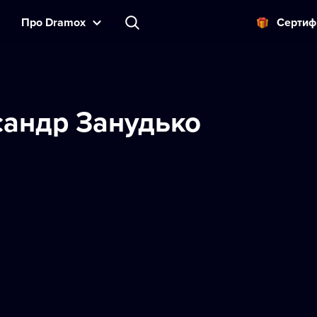
Прo Dramox
Cертиф
андр Занудько