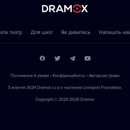
ати театр
Для шкіл
Як дивитись
Напишіть на
Положення й умови
•
Конфіденційність
•
Автoрські права
З жовтня 2024 Dramox s.r.o є частиною Livesport Foundation.
Copyright © 2020-
2026
Dramox