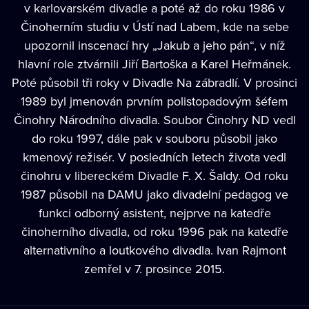
v karlovarském divadle a poté až do roku 1986 v
Činoherním studiu v Ústí nad Labem, kde na sebe
upozornil inscenací hry „Jakub a jeho pán“, v níž
hlavní role ztvárnili Jiří Bartoška a Karel Heřmánek.
Poté působil tři roky v Divadle Na zábradlí. V prosinci
1989 byl jmenován prvním polistopadovým šéfem
Činohry Národního divadla. Soubor Činohry ND vedl
do roku 1997, dále pak v souboru působil jako
kmenový režisér. V posledních letech života vedl
činohru v libereckém Divadle F. X. Šaldy. Od roku
1987 působil na DAMU jako divadelní pedagog ve
funkci odborný asistent, nejprve na katedře
činoherního divadla, od roku 1996 pak na katedře
alternativního a loutkového divadla. Ivan Rajmont
zemřel v 7. prosince 2015.