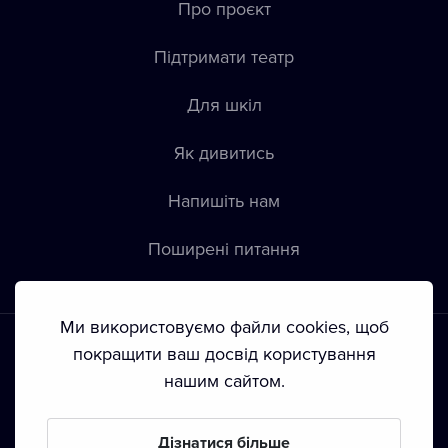
Про проєкт
Підтримати театр
Для шкіл
Як дивитись
Напишіть нам
Пoширені питання
Ми використовуємо файли cookies, щоб
покращити ваш досвід користування
нашим сайтом.
Положення й умови
•
Конфіденційність
•
Автoрські права
Дізнатися більше