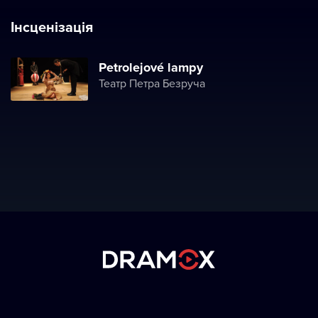
Інсценізація
Petrolejové lampy
Театр Петра Безруча