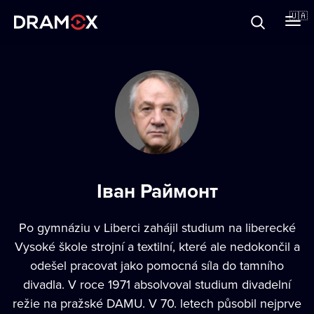
Прo Dramox
🇺🇦
Cертифікати
Зареєструватися
Іван Раймонт
Po gymnáziu v Liberci zahájil studium na liberecké
Vysoké škole strojní a textilní, které ale nedokončil a
odešel pracovat jako pomocná síla do tamního
divadla. V roce 1971 absolvoval studium divadelní
režie na pražské DAMU. V 70. letech působil nejprve