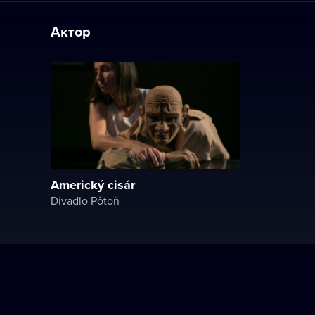
Актор
Americký cisár
Divadlo Pôtoň