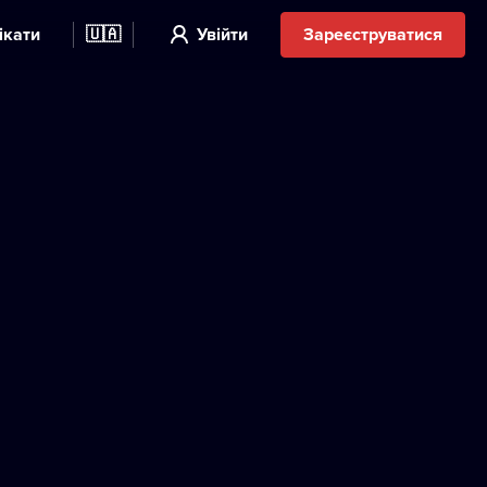
ікати
🇺🇦
Увійти
Зареєструватися