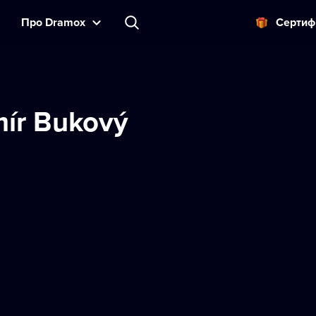
Прo Dramox
Cертиф
ír Bukový