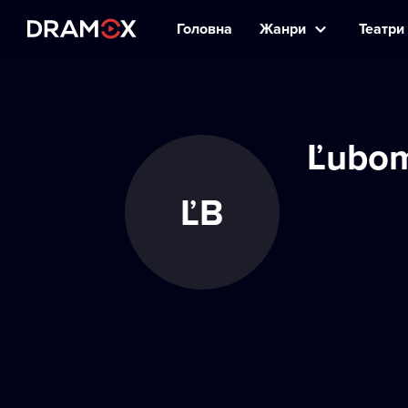
Головна
Жанри
Театри 
Ľubom
ĽB