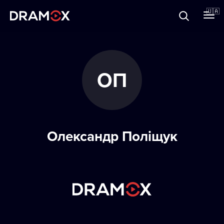
Прo Dramox
🇺🇦
Cертифікати
ОП
Зареєструватися
Олександр Поліщук