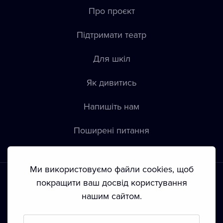
Про проєкт
Підтримати театр
Для шкіл
Як дивитись
Напишіть нам
Пoширені питання
Ми використовуємо файли cookies, щоб
покращити ваш досвід користування
нашим сайтом.
Положення й умови
•
Конфіденційність
•
Автoрські права