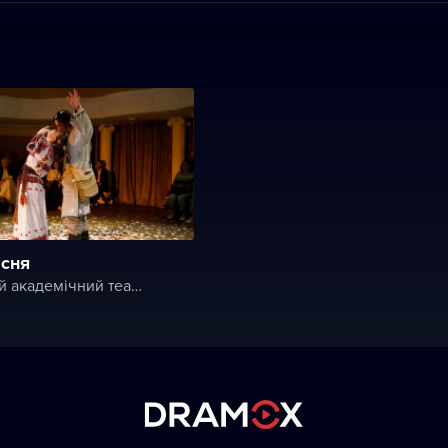
існя
Львівський академічний театр ім. Леся Курбаса