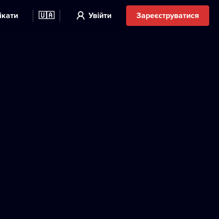
ікати
🇺🇦
Увійти
Зареєструватися