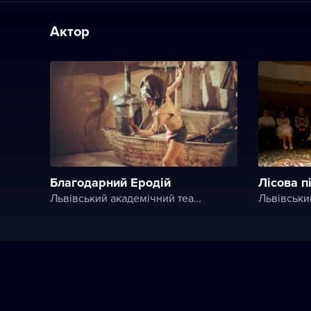
Актор
Благодарний Еродій
Лісова п
Львівський академічний театр ім. Леся Курбаса