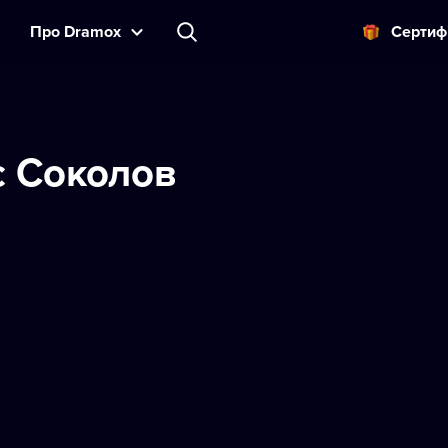
Прo Dramox
Cертиф
 Соколов