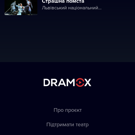
Страшна помста
Львівський національний академічний театр опери і балету ім. Соломії Крушельницької (Львівська національна опера)
Про проєкт
Підтримати театр