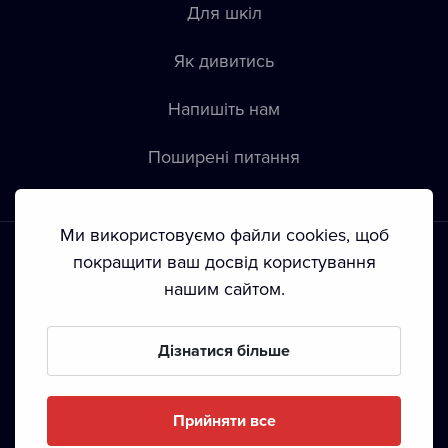
Для шкіл
Як дивитись
Напишіть нам
Пoширені питання
Ми використовуємо файли cookies, щоб
покращити ваш досвід користування
нашим сайтом.
Положення й умови
•
Конфіденційність
•
Автoрські права
Дізнатися більше
З жовтня 2024 Dramox s.r.o є частиною Livesport
Foundation.
Прийняти все