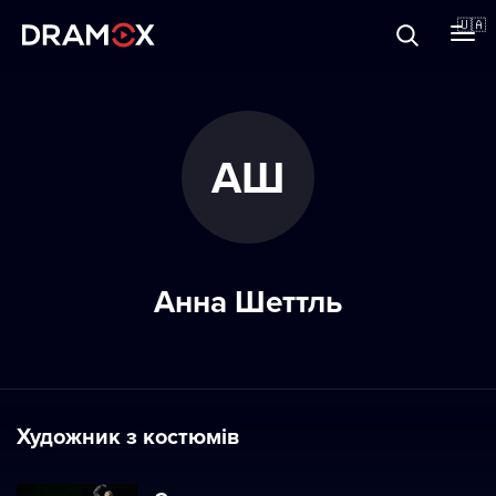
Прo Dramox
🇺🇦
Cертифікати
АШ
Зареєструватися
Анна Шеттль
Художник з костюмів