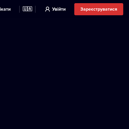
ікати
🇺🇦
Увійти
Зареєструватися