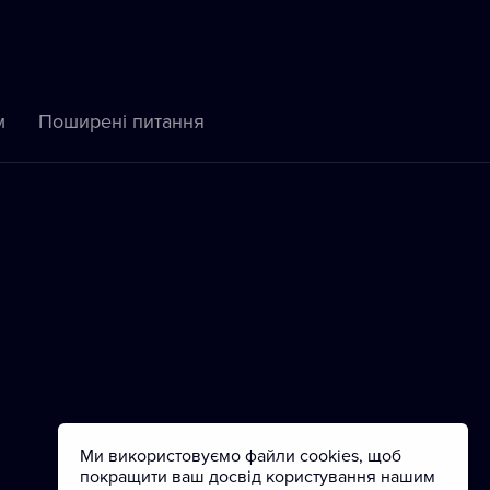
м
Пoширені питання
Ми використовуємо файли cookies, щоб
покращити ваш досвід користування нашим