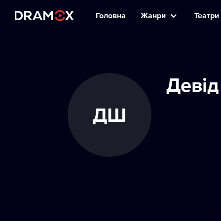
Головна
Жанри
Театри 
Девід
ДШ