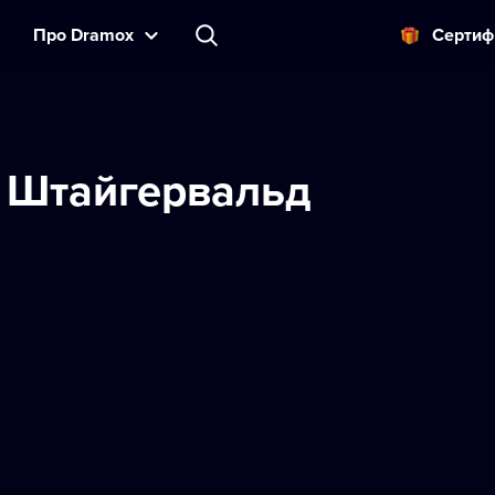
Прo Dramox
Cертиф
 Штайгервальд