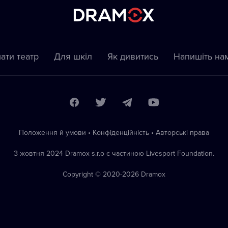
ати театр
Для шкіл
Як дивитись
Напишіть на
Положення й умови
•
Конфіденційність
•
Автoрські права
З жовтня 2024 Dramox s.r.o є частиною Livesport Foundation.
Copyright © 2020-
2026
Dramox