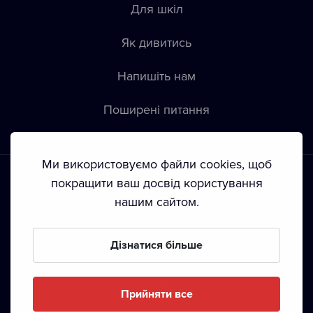
Для шкіл
Як дивитись
Напишіть нам
Пoширені питання
Ми використовуємо файли cookies, щоб
покращити ваш досвід користування
нашим сайтом.
Положення й умови
•
Конфіденційність
•
Автoрські права
Дізнатися більше
З жовтня 2024 Dramox s.r.o є частиною Livesport
Foundation.
Прийняти все