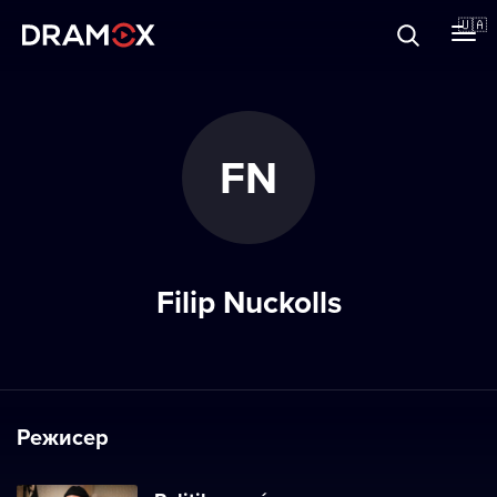
Прo Dramox
🇺🇦
Cертифікати
FN
Зареєструватися
Filip Nuckolls
Режисер