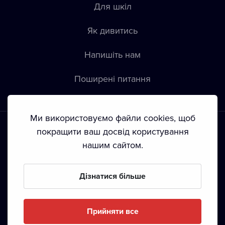
Для шкіл
Як дивитись
Напишіть нам
Пoширені питання
Ми використовуємо файли cookies, щоб
покращити ваш досвід користування
нашим сайтом.
Положення й умови
•
Конфіденційність
•
Автoрські права
Дізнатися більше
З жовтня 2024 Dramox s.r.o є частиною Livesport
Foundation.
Прийняти все