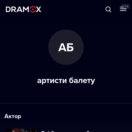
Прo Dramox
🇺🇦
Cертифікати
АБ
Зареєструватися
артисти балету
Актор