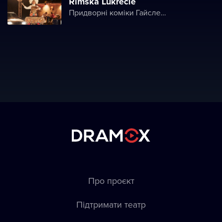
Římská Lukrécie
Придворні коміки Гайслера
Про проєкт
Підтримати театр