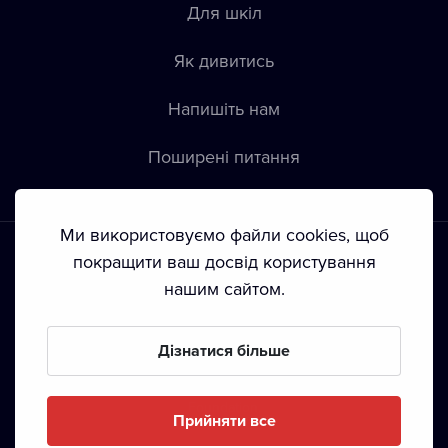
Для шкіл
Як дивитись
Напишіть нам
Пoширені питання
Ми використовуємо файли cookies, щоб
покращити ваш досвід користування
нашим сайтом.
Положення й умови
•
Конфіденційність
•
Автoрські права
Дізнатися більше
З жовтня 2024 Dramox s.r.o є частиною Livesport
Foundation.
Прийняти все