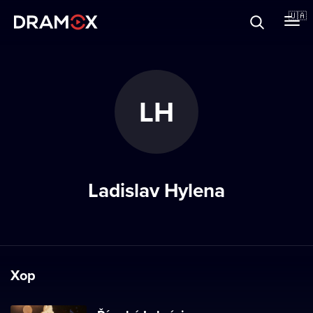
Прo Dramox
🇺🇦
Cертифікати
LH
Зареєструватися
Ladislav Hylena
Хор