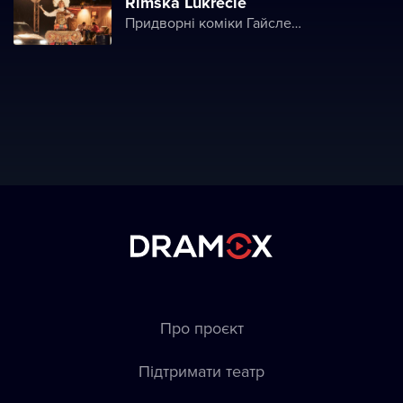
Římská Lukrécie
Придворні коміки Гайслера
Про проєкт
Підтримати театр