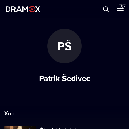
Прo Dramox
🇺🇦
Cертифікати
PŠ
Зареєструватися
Patrik Šedivec
Хор