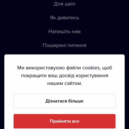
Для шкіл
Як дивитись
Напишіть нам
Пoширені питання
Ми використовуємо файли cookies, щоб
покращити ваш досвід користування
нашим сайтом.
Положення й умови
•
Конфіденційність
•
Автoрські права
Дізнатися більше
З жовтня 2024 Dramox s.r.o є частиною Livesport
Foundation.
Прийняти все