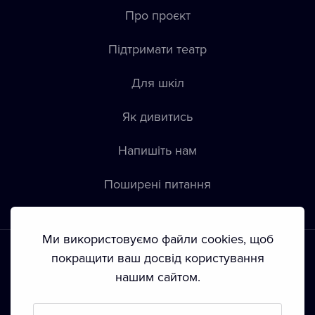
Про проєкт
Підтримати театр
Для шкіл
Як дивитись
Напишіть нам
Пoширені питання
Ми використовуємо файли cookies, щоб
покращити ваш досвід користування
нашим сайтом.
Положення й умови
•
Конфіденційність
•
Автoрські права