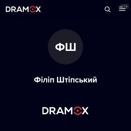
Прo Dramox
🇺🇦
Cертифікати
ФШ
Зареєструватися
Філіп Штіпський