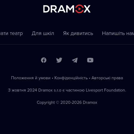
ати театр
Для шкіл
Як дивитись
Напишіть на
Положення й умови
•
Конфіденційність
•
Автoрські права
З жовтня 2024 Dramox s.r.o є частиною Livesport Foundation.
Copyright © 2020-
2026
Dramox