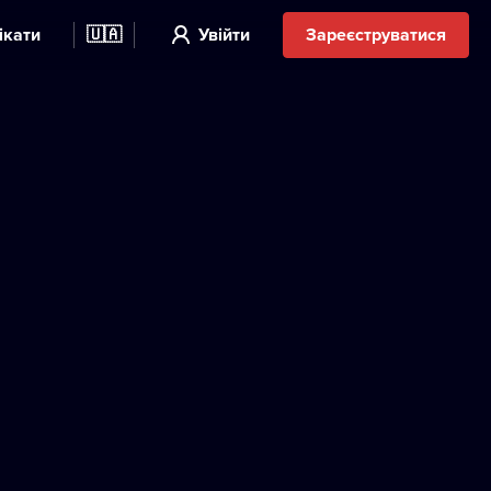
ікати
🇺🇦
Увійти
Зареєструватися