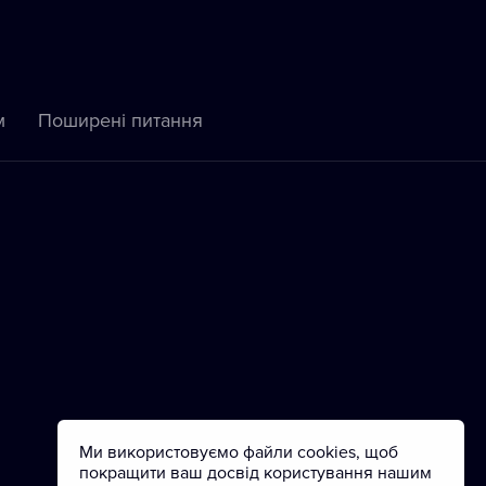
м
Пoширені питання
Ми використовуємо файли cookies, щоб
покращити ваш досвід користування нашим