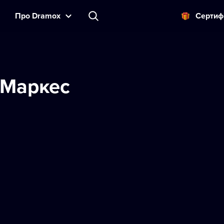
Прo Dramox
Cертиф
 Маркес