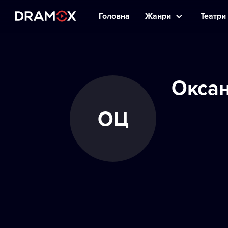
Головна
Жанри
Театри 
Окса
ОЦ