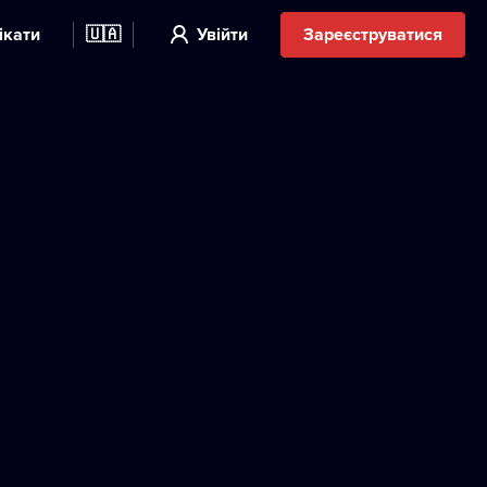
ікати
🇺🇦
Увійти
Зареєструватися