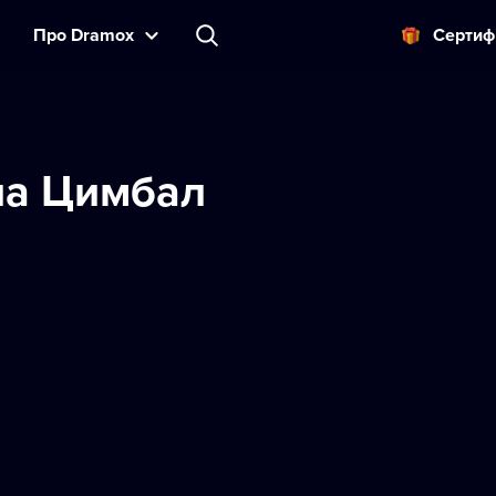
Прo Dramox
Cертиф
на Цимбал