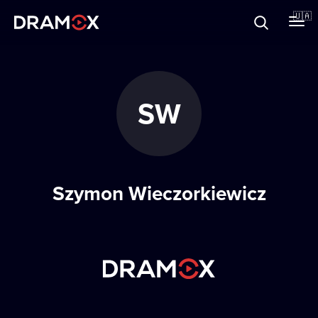
Прo Dramox
🇺🇦
Cертифікати
SW
Зареєструватися
Szymon Wieczorkiewicz