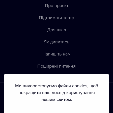
Про проєкт
Підтримати театр
Для шкіл
Як дивитись
Напишіть нам
Пoширені питання
Ми використовуємо файли cookies, щоб
покращити ваш досвід користування
нашим сайтом.
Положення й умови
•
Конфіденційність
•
Автoрські права