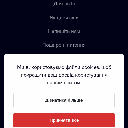
Для шкіл
Як дивитись
Напишіть нам
Пoширені питання
Ми використовуємо файли cookies, щоб
покращити ваш досвід користування
нашим сайтом.
Положення й умови
•
Конфіденційність
•
Автoрські права
Дізнатися більше
З жовтня 2024 Dramox s.r.o є частиною Livesport
Foundation.
Прийняти все