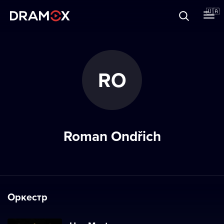
Прo Dramox
🇺🇦
Cертифікати
RO
Зареєструватися
Roman Ondřich
Оркестр