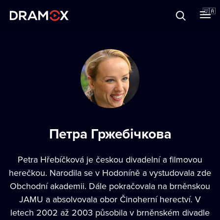
Прo Dramox
🇺🇦
Cертифікати
Зареєструватися
Петра Гржебічкова
Petra Hřebíčková je českou divadelní a filmovou
herečkou. Narodila se v Hodoníně a vystudovala zde
Obchodní akademii. Dále pokračovala na brněnskou
JAMU a absolvovala obor Činoherní herectví. V
letech 2002 až 2003 působila v brněnském divadle