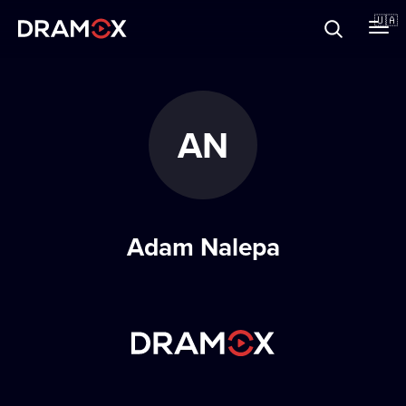
Прo Dramox
🇺🇦
Cертифікати
AN
Зареєструватися
Adam Nalepa