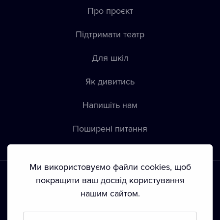
Про проєкт
Підтримати театр
Для шкіл
Як дивитись
Напишіть нам
Пoширені питання
Ми використовуємо файли cookies, щоб
покращити ваш досвід користування
нашим сайтом.
Положення й умови
•
Конфіденційність
•
Автoрські права