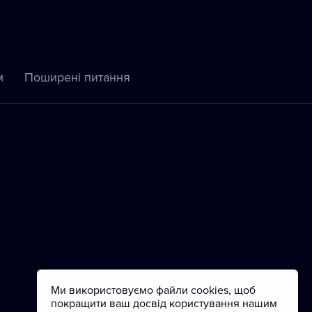
м
Пoширені питання
Ми використовуємо файли cookies, щоб
покращити ваш досвід користування нашим