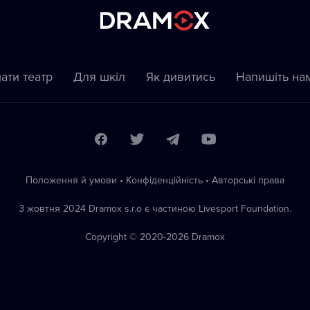
ати театр
Для шкіл
Як дивитись
Напишіть на
Положення й умови
•
Конфіденційність
•
Автoрські права
З жовтня 2024 Dramox s.r.o є частиною Livesport Foundation.
Copyright © 2020-
2026
Dramox