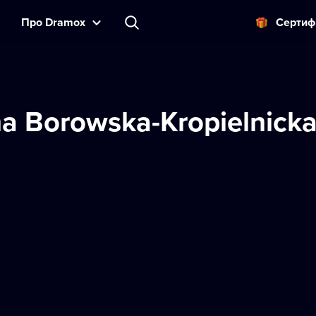
Прo Dramox
Cертиф
a Borowska-Kropielnick