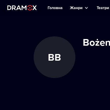
Головна
Жанри
Театри 
Bożen
BB