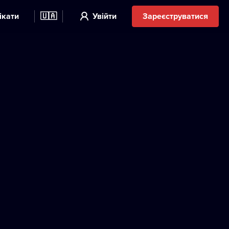
ікати
🇺🇦
Увійти
Зареєструватися
a