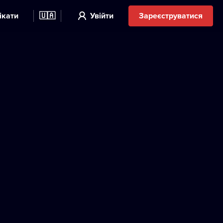
ікати
🇺🇦
Увійти
Зареєструватися