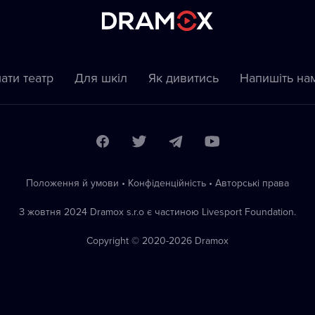
ати театр
Для шкіл
Як дивитись
Напишіть на
Положення й умови
•
Конфіденційність
•
Автoрські права
З жовтня 2024 Dramox s.r.o є частиною Livesport Foundation.
Copyright © 2020-
2026
Dramox