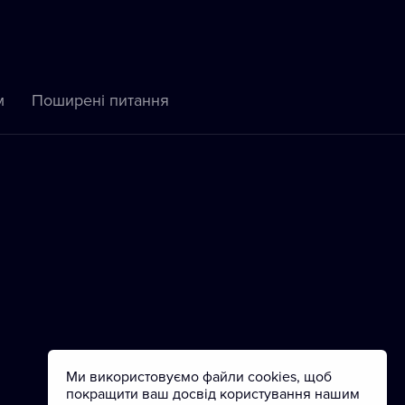
м
Пoширені питання
Ми використовуємо файли cookies, щоб
покращити ваш досвід користування нашим