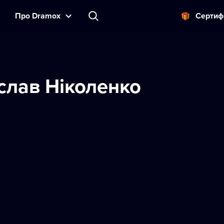
Прo Dramox
Cертиф
слав Ніколенко