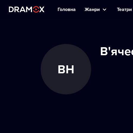
Головна
Жанри
Театри 
В'яче
ВН