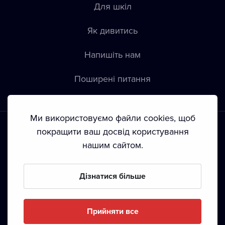
Для шкіл
Як дивитись
Напишіть нам
Пoширені питання
Ми використовуємо файли cookies, щоб
покращити ваш досвід користування
нашим сайтом.
Положення й умови
•
Конфіденційність
•
Автoрські права
Дізнатися більше
З жовтня 2024 Dramox s.r.o є частиною Livesport
Foundation.
Прийняти все