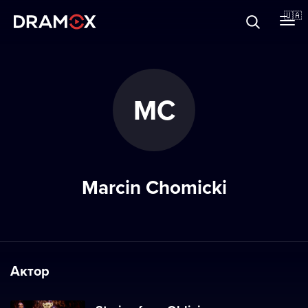
Прo Dramox
🇺🇦
Cертифікати
MC
Зареєструватися
Marcin Chomicki
Актор