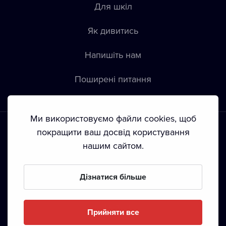
Для шкіл
Як дивитись
Напишіть нам
Пoширені питання
Ми використовуємо файли cookies, щоб
покращити ваш досвід користування
нашим сайтом.
Положення й умови
•
Конфіденційність
•
Автoрські права
Дізнатися більше
З жовтня 2024 Dramox s.r.o є частиною Livesport
Foundation.
Прийняти все