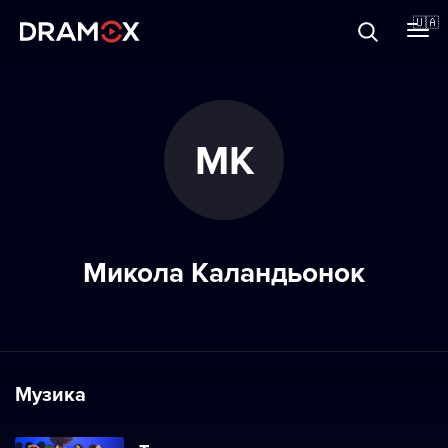
Прo Dramox
🇺🇦
Cертифікати
МК
Зареєструватися
Микола Каландьонок
Музика