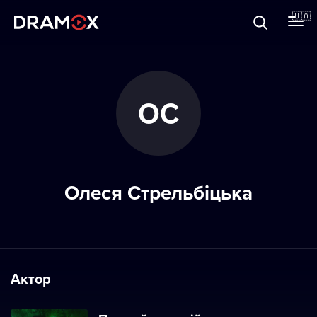
Прo Dramox
🇺🇦
Cертифікати
ОС
Зареєструватися
Олеся Стрельбіцька
Актор