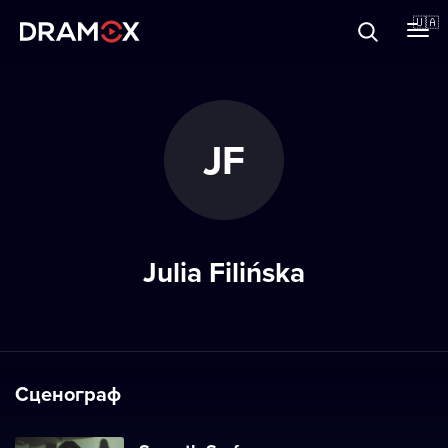
Прo Dramox
🇺🇦
Cертифікати
JF
Зареєструватися
Julia Filińska
Сценограф