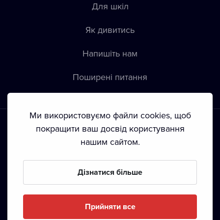
Для шкіл
Як дивитись
Напишіть нам
Пoширені питання
Ми використовуємо файли cookies, щоб
покращити ваш досвід користування
нашим сайтом.
Положення й умови
•
Конфіденційність
•
Автoрські права
Дізнатися більше
З жовтня 2024 Dramox s.r.o є частиною Livesport
Foundation.
Прийняти все