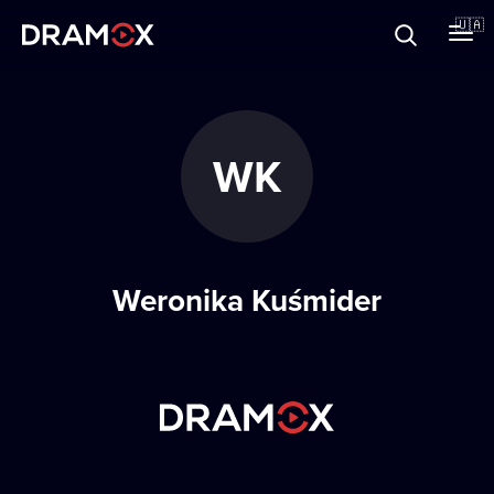
Прo Dramox
🇺🇦
Cертифікати
WK
Зареєструватися
Weronika Kuśmider