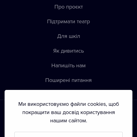
Про проєкт
Підтримати театр
Для шкіл
Як дивитись
Напишіть нам
Пoширені питання
Ми використовуємо файли cookies, щоб
покращити ваш досвід користування
нашим сайтом.
Положення й умови
•
Конфіденційність
•
Автoрські права