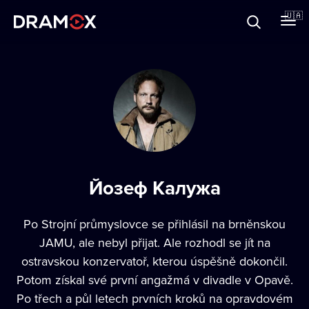
Прo Dramox
🇺🇦
Cертифікати
Зареєструватися
Йозеф Калужа
Po Strojní průmyslovce se přihlásil na brněnskou
JAMU, ale nebyl přijat. Ale rozhodl se jít na
ostravskou konzervatoř, kterou úspěšně dokončil.
Potom získal své první angažmá v divadle v Opavě.
Po třech a půl letech prvních kroků na opravdovém