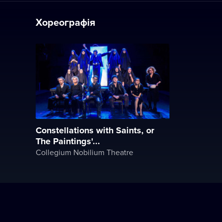
Хореографія
Constellations with Saints, or
The Paintings'...
Collegium Nobilium Theatre