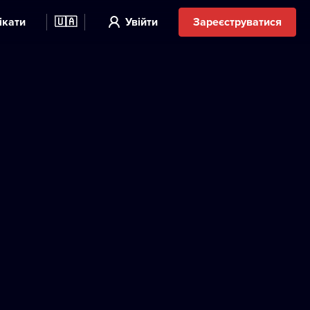
ікати
🇺🇦
Увійти
Зареєструватися