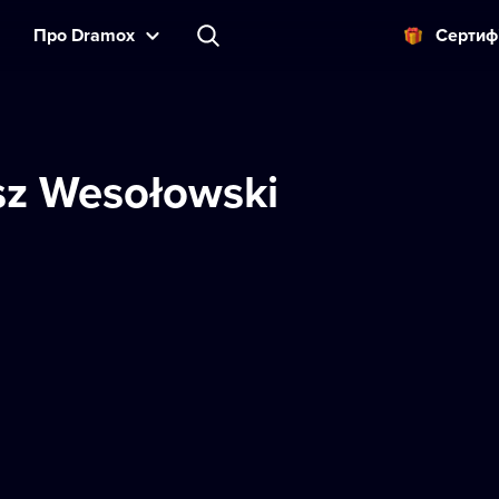
Прo Dramox
Cертиф
z Wesołowski