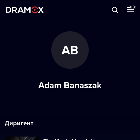
Прo Dramox
🇺🇦
Cертифікати
AB
Зареєструватися
Adam Banaszak
Диригент