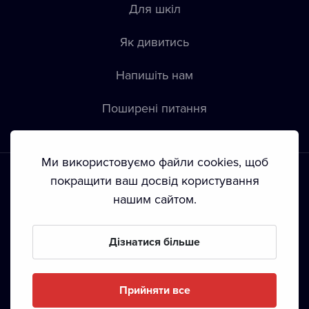
Для шкіл
Як дивитись
Напишіть нам
Пoширені питання
Ми використовуємо файли cookies, щоб
покращити ваш досвід користування
нашим сайтом.
Положення й умови
•
Конфіденційність
•
Автoрські права
Дізнатися більше
З жовтня 2024 Dramox s.r.o є частиною Livesport
Foundation.
Прийняти все