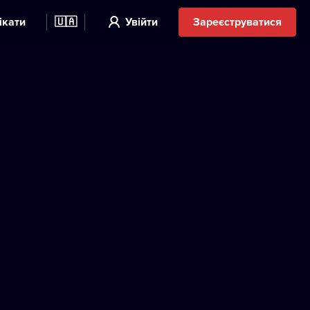
ікати
🇺🇦
Увійти
Зареєструватися