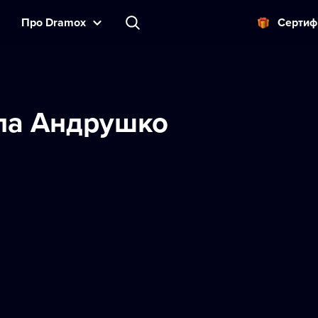
Прo Dramox
Cертиф
ла Андрушко