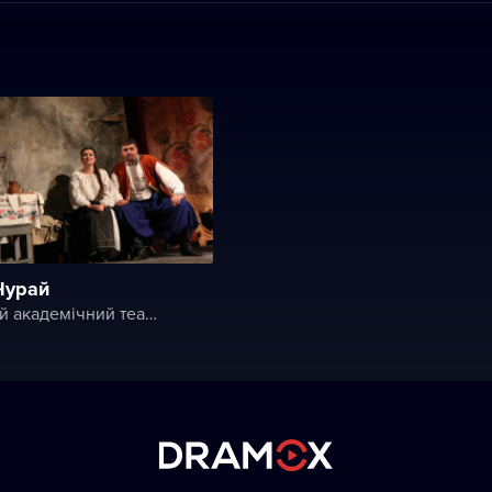
Чурай
Вінницький академічний театр ім. М. К. Садовського