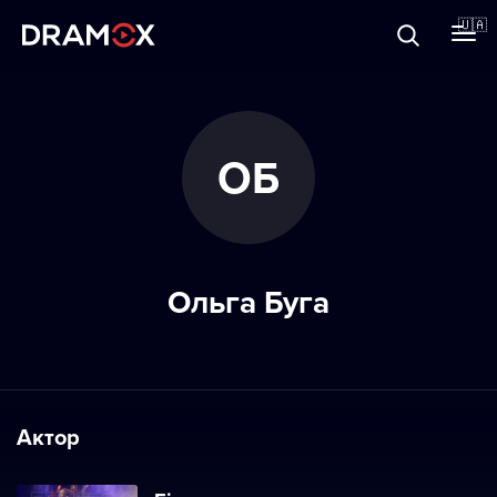
Прo Dramox
🇺🇦
Cертифікати
ОБ
Зареєструватися
Ольга Буга
Актор