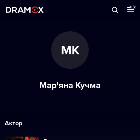
Прo Dramox
🇺🇦
Cертифікати
МК
Зареєструватися
Мар'яна Кучма
Актор