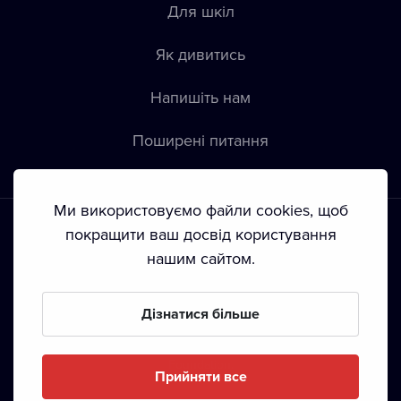
Для шкіл
Як дивитись
Напишіть нам
Пoширені питання
Ми використовуємо файли cookies, щоб
покращити ваш досвід користування
нашим сайтом.
Положення й умови
•
Конфіденційність
•
Автoрські права
Дізнатися більше
З жовтня 2024 Dramox s.r.o є частиною Livesport
Foundation.
Прийняти все