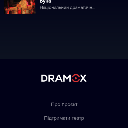
Буна
Національний драматичний театр імені Марії Заньковецької
Про проєкт
Підтримати театр