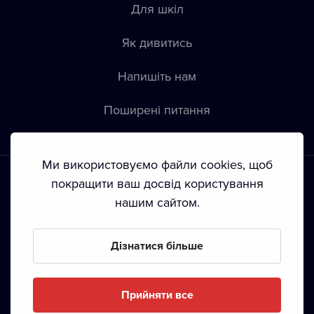
Для шкіл
Як дивитись
Напишіть нам
Пoширені питання
Ми використовуємо файли cookies, щоб
покращити ваш досвід користування
нашим сайтом.
Положення й умови
•
Конфіденційність
•
Автoрські права
Дізнатися більше
З жовтня 2024 Dramox s.r.o є частиною Livesport
Foundation.
Прийняти все