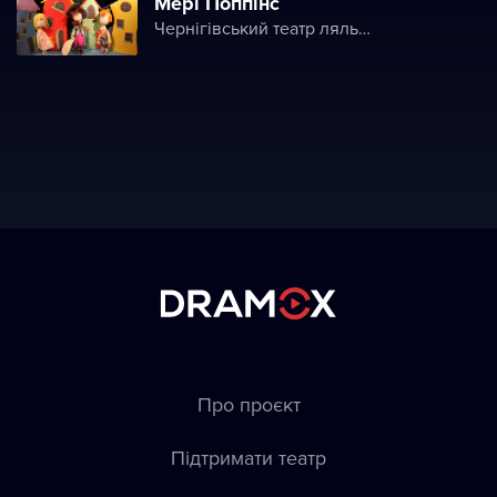
Мері Поппінс
Чернігівський театр ляльок імені О. Довженка
Про проєкт
Підтримати театр