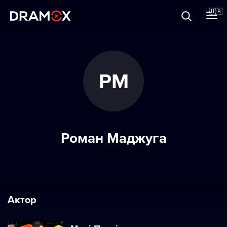
Прo Dramox
🇺🇦
Cертифікати
РМ
Зареєструватися
Роман Маджуга
Актор