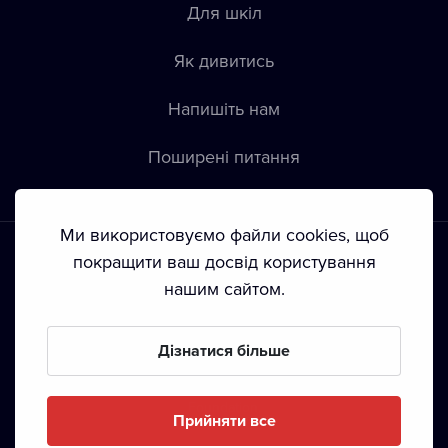
Для шкіл
Як дивитись
Напишіть нам
Пoширені питання
Ми використовуємо файли cookies, щоб
покращити ваш досвід користування
нашим сайтом.
Положення й умови
•
Конфіденційність
•
Автoрські права
Дізнатися більше
З жовтня 2024 Dramox s.r.o є частиною Livesport
Foundation.
Прийняти все