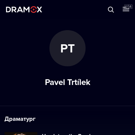
Прo Dramox
🇺🇦
Cертифікати
PT
Зареєструватися
Pavel Trtílek
Драматург